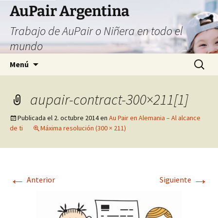
Saltar
AuPair Argentina
al
Trabajo de AuPair o Niñera en todo el
contenido
mundo
Buscar:
Menú
aupair-contract-300×211[1]
Publicada el
2. octubre 2014
en
Au Pair en Alemania – Al alcance
de ti
Máxima resolución (300 × 211)
←
→
Anterior
Siguiente